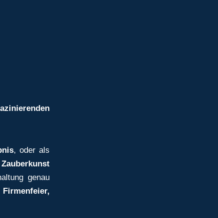
fazinierenden
bnis
, oder als
r Zauberkunst
altung genau
e
Firmenfeier,