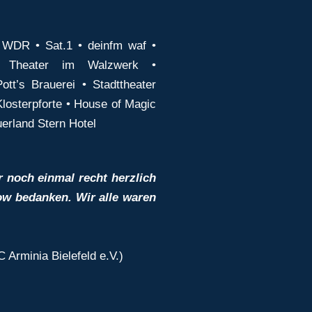
 WDR • Sat.1 • deinfm waf •
• Theater im Walzwerk •
tt’s Brauerei • Stadttheater
Klosterpforte • House of Magic
uerland Stern Hotel
 noch einmal recht herzlich
how bedanken. Wir alle waren
C Arminia Bielefeld e.V.)